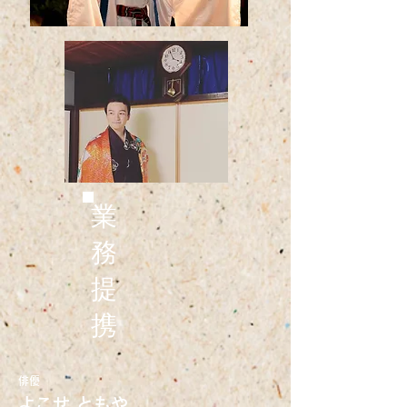
業
務
提
携
俳優
​よこせ ともや