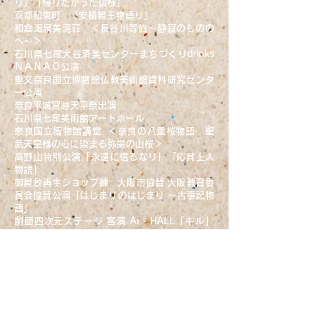
り」「帰りたかった仏様」
京都和束町 「安積親王物語り」
和倉温泉美湾荘 ＜長谷川等伯～静寂のものの
べ～＞
石川県七尾大谷済美センターまちづくりdrinks
ＮＡＮＡＯ公演
重文奈良国立博物館仏教美術館資料研究センタ
ー公演
奈良平城宮跡天平祭出演
石川県七尾美術館アートホール
奈良国立博物館講堂 ＜奈良の八重桜物語 聖
武天皇様の心に染まる弥栄の山桜＞
高野山特別公演「永遠に信るなり」「応其上人
物語」
御屋敷再生ショップ練 大阪市協賛 大阪教育委
員会協賛公演「はじまりのはじまり ～古事記物
語」
劇団四次元ステージ 客演 AI・HALL「キル」
作・野田秀樹 観客動員数280名
【映画】
「約三十の嘘」
「交渉人 真下正義」
「ミナミの帝王」
「天使の卵」