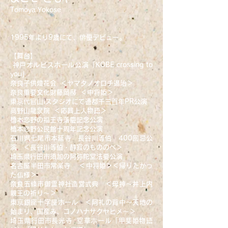
Tomoya Yokose
1995年より9歳にて、俳優デビュー。
【舞台】
神戸オルビスホール公演「KOBE crossing to
you」
奈良子供燈花会 ＜ヤマタノオロチ退治＞
奈良重要文化財藤岡邸 ＜中将姫＞
東京代官山Iスタジオにて遷都千三百年PR公演
高野山龍泉院 ＜応其上人物語＞
橋本恋野の福王寺落慶記念公演
橋本恋野公民館十周年記念公演
石川県七尾市本延寺 長谷川等伯 400回忌公
演 ＜長谷川等伯・静寂のもののべ＞
埼玉県行田市須加の阿弥陀堂法要公演
名古屋半田市常楽寺 ＜中将姫＞＜帰りたかっ
た仏様＞
奈良五條市御霊神社造営式典 ＜母神～井上内
親王の祈り～＞
東京銀座十字屋ホール ＜阿礼の背中～天地の
始まり、国産み、コノハナサクヤヒメ～＞
埼玉県行田市長光寺 空華ホール「甲斐姫物語