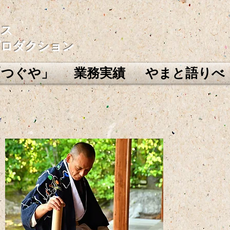
イス
プロダクション
「つぐや」
業務実績
やまと語りべ