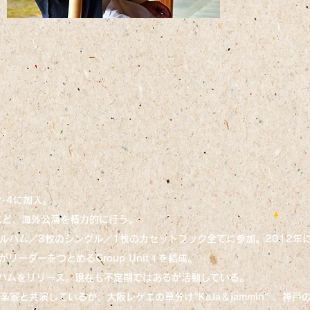
EP-4に加入。
など、海外公演を精力的に行う。
アルバム／3枚のシングル／1枚のカセットブック全てに参加。2012年
リーダーをつとめるGroup Unit４を結成。
バムをリリース。現在も不定期ではあるが活動している。
と共演しているが、大阪レゲエの草分け"KaJa＆jammin" 、神戸の"EP