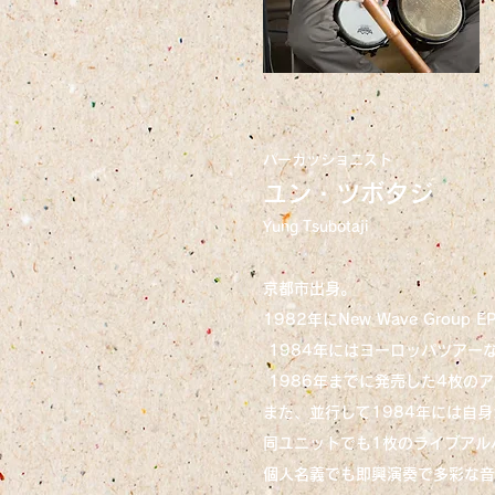
パーカッショニスト
ユン・ツボタジ
Yung Tsubotaji
京都市出身。
1982年にNew Wave Group 
1984年にはヨーロッパツアー
1986年までに発売した4枚の
また、並行して1984年には自身が
同ユニットでも1枚のライブアル
個人名義でも即興演奏で多彩な音楽家